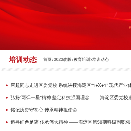
培训动态
首页>2022改版>教育培训>培训动态
唐超同志走进区委党校 系统讲授海淀区“1+X+1” 现代产
弘扬“两弹一星”精神 坚定科技强国理念 ——海淀区委党
铭记历史守初心 传承精神担使命
追寻红色足迹 传承伟大精神 ——海淀区第58期科级副职